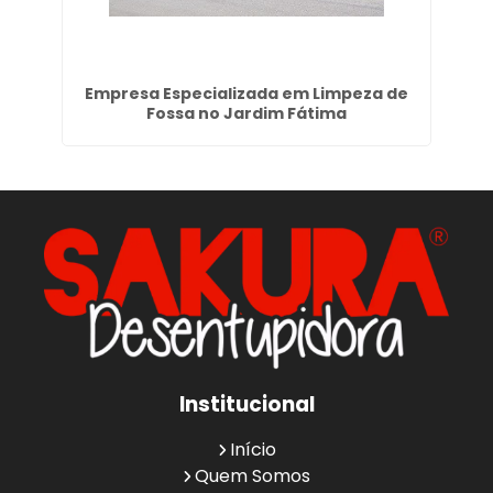
ão
Empresa Especializada em Limpeza de
Li
Fossa no Jardim Fátima
Institucional
Início
Quem Somos