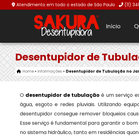
Atendimento em todo o estado de São Paulo
(11) 3
Início
Q
Desentupidor de Tubul
Home
»
Informações
»
Desentupidor de Tubulação no J
O
desentupidor de tubulação
é um serviço e
água, esgoto e redes pluviais. Utilizando equ
desentupidor consegue remover bloqueios causado
Esse serviço é fundamental para garantir o bom
no sistema hidráulico, tanto em residências qu