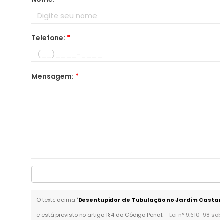
Telefone:
*
Mensagem:
*
O texto acima "
Desentupidor de Tubulação no Jardim Cast
e está previsto no artigo 184 do Código Penal. –
Lei n° 9.610-98 so