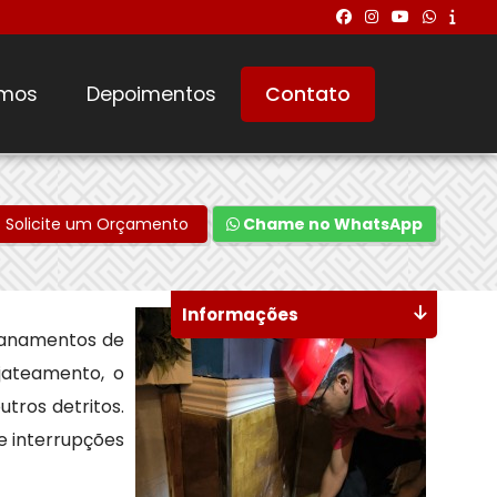
mos
Depoimentos
Contato
Solicite um Orçamento
Chame no WhatsApp
Informações
canamentos de
ojateamento, o
tros detritos.
e interrupções