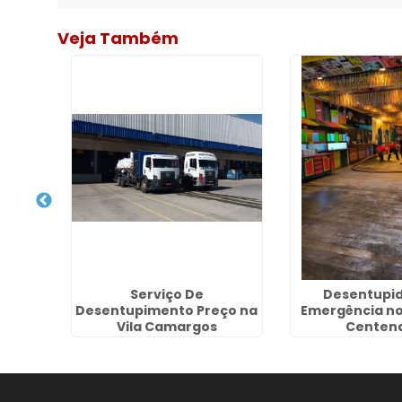
Veja Também
Esgoto
Serviço De
Desentupid
ulo
Desentupimento Preço na
Emergência no
Vila Camargos
Centena