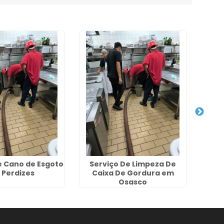
e Cano de Esgoto
Serviço De Limpeza De
 Perdizes
Caixa De Gordura em
Dese
Osasco
n