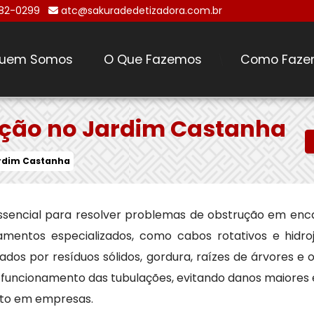
482-0299
atc@sakuradedetizadora.com.br
uem Somos
O Que Fazemos
Como Faze
\
ação no Jardim Castanha
ardim Castanha
ssencial para resolver problemas de obstrução em en
ipamentos especializados, como cabos rotativos e hidr
s por resíduos sólidos, gordura, raízes de árvores e ou
 funcionamento das tubulações, evitando danos maiores 
anto em empresas.