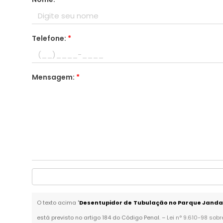
Telefone:
*
Mensagem:
*
O texto acima "
Desentupidor de Tubulação no Parque Janda
está previsto no artigo 184 do Código Penal. –
Lei n° 9.610-98 sobr