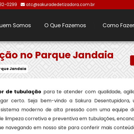
482-0299
atc@sakuradedetizadora.com.br
uem Somos
O Que Fazemos
Como Faze
\
ção no Parque Jandaia
rque Jandaia
or de tubulação
para te atender com qualidade, agili
ugar certo. Seja bem-vindo a Sakura Desentupidora
sistema moderno de alta pressão com uma equipe de 
e limpeza corretiva e preventiva em tubulações, encana
ue navegando em nosso site para conferir mais conteúdos