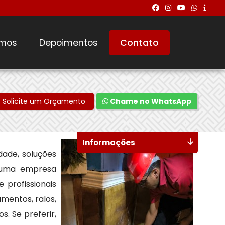
mos
Depoimentos
Contato
Solicite um Orçamento
Chame no WhatsApp
Informações
dade, soluções
, uma empresa
profissionais
mentos, ralos,
. Se preferir,