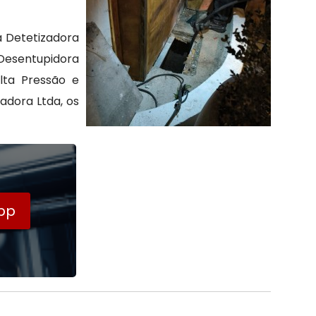
 Detetizadora
Desentupidora
lta Pressão e
adora Ltda, os
pp