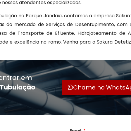
 nossos atendentes especializados.
bulação no Parque Jandaia, contamos a empresa Sakura
sas do mercado de Serviços de Desentupimento, com 
esa de Transporte de Efluente, Hidrojateamento de A
dade e excelência no ramo. Venha para a Sakura Detetiz
entrar em
 Tubulação
Chame no WhatsA
Email:
*