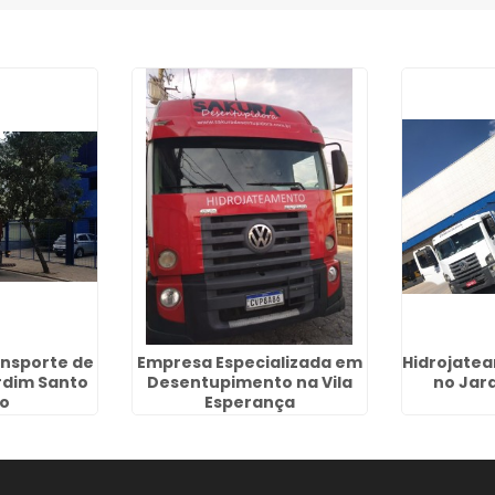
nsporte de
Empresa Especializada em
Hidrojatea
rdim Santo
Desentupimento na Vila
no Jar
o
Esperança