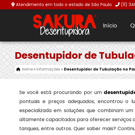
Atendimento em todo o estado de São Paulo
(11) 3
Início
Q
Desentupidor de Tubula
Home
»
Informações
»
Desentupidor de Tubulação no Pa
Se você está procurando por um
desentupid
pontuais e preços adequados, encontrou o l
especializada em soluções que combinam um 
altamente capacitados para oferecer serviços d
tanques, entre outros. Quer saber mais? Contin