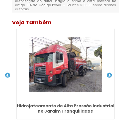
autorização do autor. Plágio é crime e está previsto no
artigo 184 do Código Penal. –
Lei n° 9.610-98 sobre direitos
autorais
.
Veja Também
m
Hidrojateamento de Alta Pressão Industrial
Em
no Jardim Tranquilidade