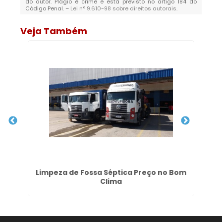
do autor. Plágio é crime e está previsto no artigo 184 do
Código Penal. –
Lei n° 9.610-98 sobre direitos autorais
.
Veja Também
m
Limpeza de Fossa Séptica Preço no Bom
S
Clima