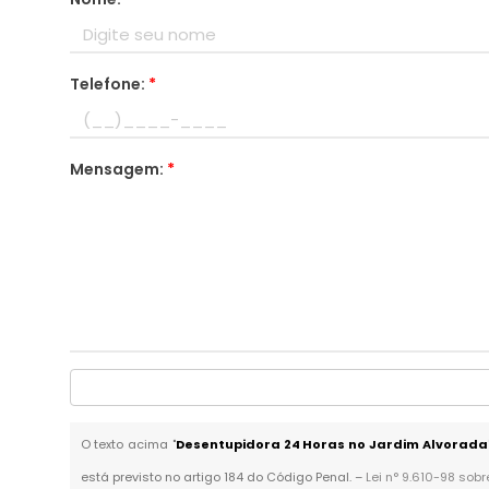
Telefone:
*
Mensagem:
*
O texto acima "
Desentupidora 24 Horas no Jardim Alvorada
está previsto no artigo 184 do Código Penal. –
Lei n° 9.610-98 sobr