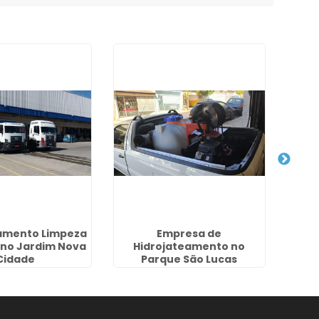
amento Limpeza
Empresa de
l no Jardim Nova
Hidrojateamento no
Dese
Cidade
Parque São Lucas
Pa