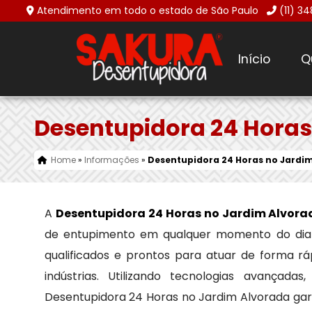
Atendimento em todo o estado de São Paulo
(11) 3
Início
Q
Desentupidora 24 Horas
Home
»
Informações
»
Desentupidora 24 Horas no Jardi
A
Desentupidora 24 Horas no Jardim Alvora
de entupimento em qualquer momento do dia o
qualificados e prontos para atuar de forma rá
indústrias. Utilizando tecnologias avança
Desentupidora 24 Horas no Jardim Alvorada gara