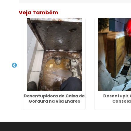
Veja Também
 de
Desentupidora de Caixa de
Desentupir 
im
Gordura na Vila Endres
Consola