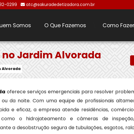
482-0299
atc@sakuradedetizadora.com.br
uem Somos
O Que Fazemos
Como Faze
\
 no Jardim Alvorada
m Alvorada
da
oferece serviços emergenciais para resolver proble
u da noite. Com uma equipe de profissionais altame
pida e eficaz, a empresa atende residências, comércio
das, como o hidrojateamento e câmeras de inspeção
nte a desobstrução segura de tubulações, esgotos, ralo