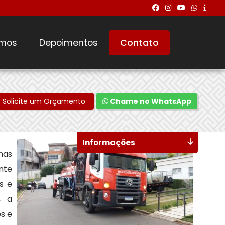
mos
Depoimentos
Contato
Solicite um Orçamento
Chame no WhatsApp
Informações
mas
nte
s e
, a
s e