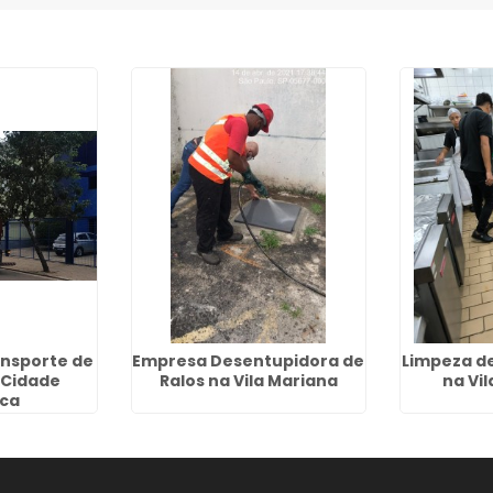
nsporte de
Empresa Desentupidora de
Limpeza d
 Cidade
Ralos na Vila Mariana
na Vi
rca