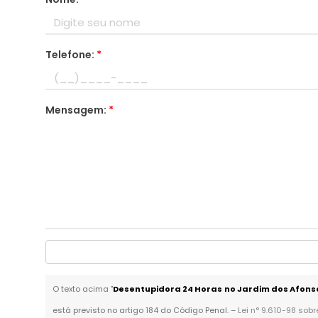
Telefone:
*
Mensagem:
*
O texto acima "
Desentupidora 24 Horas no Jardim dos Afons
está previsto no artigo 184 do Código Penal. –
Lei n° 9.610-98 sobr