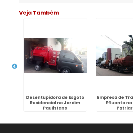
Veja Também
 Alta
Desentupidora de Esgoto
Empresa de Tra
 no
Residencial no Jardim
Efluente na
o
Paulistano
Patria