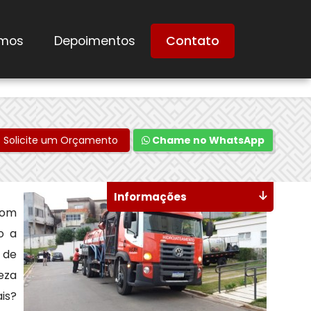
mos
Depoimentos
Contato
Solicite um Orçamento
Chame no WhatsApp
Informações
com
o a
 de
eza
is?