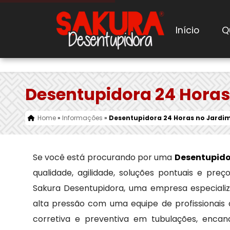
Atendimento em todo o estado de São Paulo
(11) 3
Início
Q
Desentupidora 24 Horas
Home
»
Informações
»
Desentupidora 24 Horas no Jardi
Se você está procurando por uma
Desentupido
qualidade, agilidade, soluções pontuais e pre
Sakura Desentupidora, uma empresa especial
alta pressão com uma equipe de profissionais
corretiva e preventiva em tubulações, encan