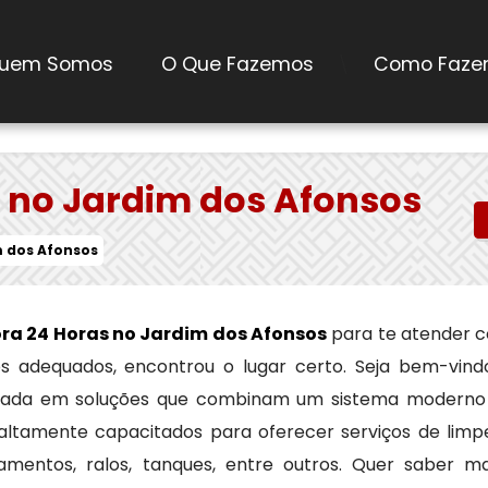
482-0299
atc@sakuradedetizadora.com.br
uem Somos
O Que Fazemos
Como Faze
\
 no Jardim dos Afonsos
m dos Afonsos
ra 24 Horas no Jardim dos Afonsos
para te atender 
ços adequados, encontrou o lugar certo. Seja bem-vind
izada em soluções que combinam um sistema moderno
 altamente capacitados para oferecer serviços de limp
amentos, ralos, tanques, entre outros. Quer saber ma