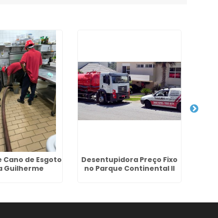
e Cano de Esgoto
Desentupidora Preço Fixo
Limpe
la Guilherme
no Parque Continental II