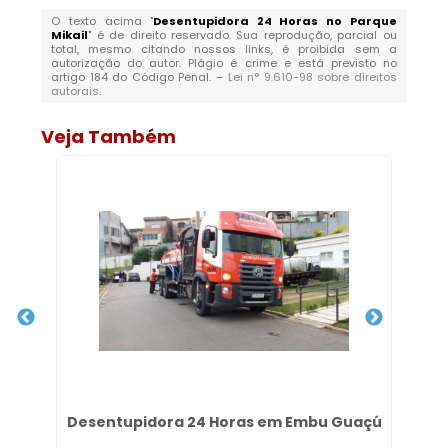
O texto acima "
Desentupidora 24 Horas no Parque
Mikail
" é de direito reservado. Sua reprodução, parcial ou
total, mesmo citando nossos links, é proibida sem a
autorização do autor. Plágio é crime e está previsto no
artigo 184 do Código Penal. –
Lei n° 9.610-98 sobre direitos
autorais
.
Veja Também
es
Desentupidora 24 Horas em Embu Guaçú
De