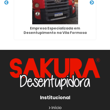
la I
Empresa Especializada em
D
Desentupimento na Vila Formosa
Institucional
Início