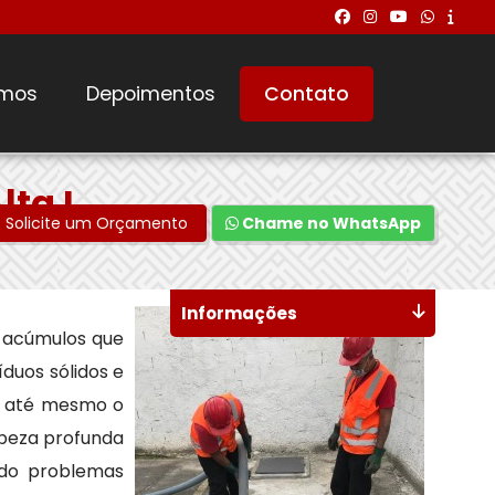
mos
Depoimentos
Contato
ta I
Solicite um Orçamento
Chame no WhatsApp
Informações
 acúmulos que
duos sólidos e
 e até mesmo o
mpeza profunda
ndo problemas