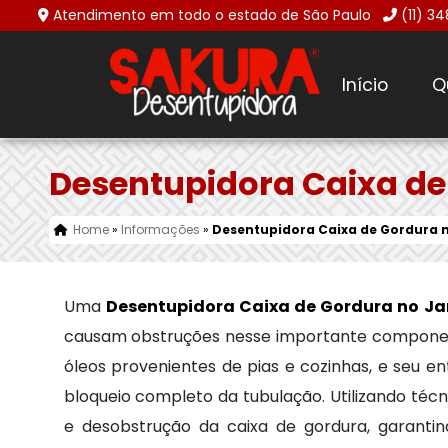
Atendimento em todo o estado de São Paulo
(11) 3
Início
Q
Desentupidora Caixa de 
Home
»
Informações
»
Desentupidora Caixa de Gordura n
Uma
Desentupidora Caixa de Gordura no Jar
causam obstruções nesse importante componente
óleos provenientes de pias e cozinhas, e seu 
bloqueio completo da tubulação. Utilizando téc
e desobstrução da caixa de gordura, garant