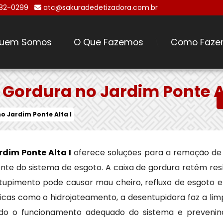
482-0299
atc@sakuradedetizadora.com.br
uem Somos
O Que Fazemos
Como Faze
\
Gordura no Jardim Ponte Al
o Jardim Ponte Alta I
dim Ponte Alta I
oferece soluções para a remoção de
 do sistema de esgoto. A caixa de gordura retém resí
entupimento pode causar mau cheiro, refluxo de esgoto
nicas como o hidrojateamento, a desentupidora faz a li
indo o funcionamento adequado do sistema e preveni