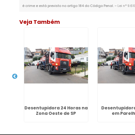
é crime e está previsto no artigo 184 do Código Penal. –
Lei n° 9.6
Veja Também
a de
Desentupidora 24 Horas na
Desentupidora
s no
Zona Oeste de SP
em Parelh
tanha