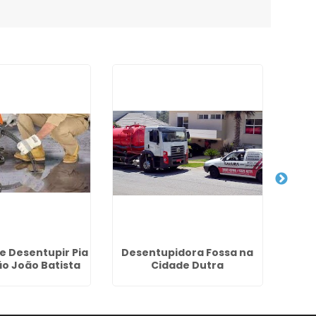
e Desentupir Pia
Desentupidora Fossa na
Limpe
ão João Batista
Cidade Dutra