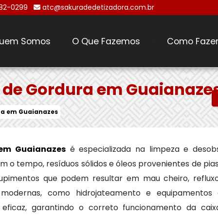
482-0299
atc@sakuradedetizadora.com.br
uem Somos
O Que Fazemos
Como Faze
\
a de Gordura em Guaianaze
ra em Guaianazes
 em Guaianazes
é especializada na limpeza e desob
 o tempo, resíduos sólidos e óleos provenientes de pias
upimentos que podem resultar em mau cheiro, reflux
cas modernas, como hidrojateamento e equipamentos
eficaz, garantindo o correto funcionamento da caix