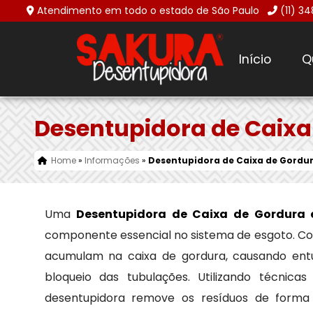
Atendimento em todo o estado de São Paulo
(11) 3
Início
Q
Desentupidora de Caix
Home
»
Informações
»
Desentupidora de Caixa de Gordu
Uma
Desentupidora de Caixa de Gordura
componente essencial no sistema de esgoto. Com
acumulam na caixa de gordura, causando ent
bloqueio das tubulações. Utilizando técni
desentupidora remove os resíduos de forma 