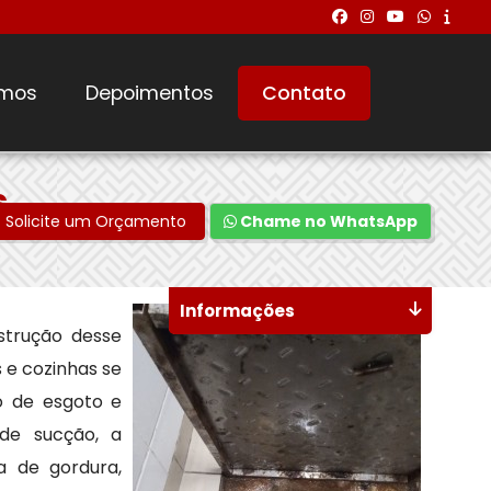
mos
Depoimentos
Contato
s
Solicite um Orçamento
Chame no WhatsApp
Informações
strução desse
 e cozinhas se
o de esgoto e
 de sucção, a
a de gordura,