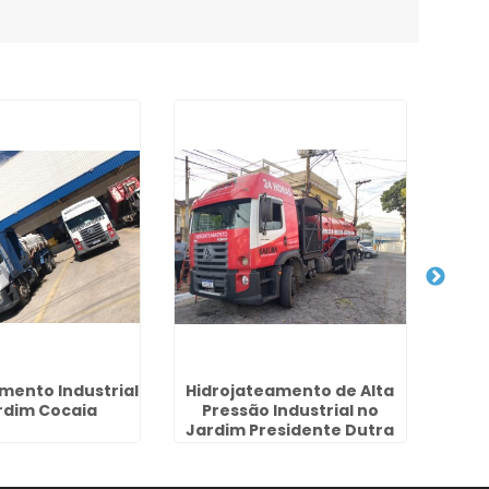
mento Industrial
Hidrojateamento de Alta
rdim Cocaia
Pressão Industrial no
Desen
Jardim Presidente Dutra