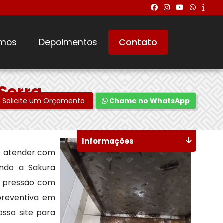
mos
Depoimentos
Contato
Serra
Solicite um Orçamento
Chame no WhatsApp
Informações
e atender com
indo a Sakura
a pressão com
preventiva em
sso site para