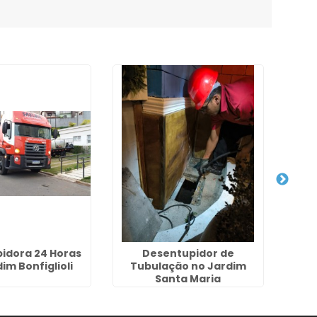
idora 24 Horas
Desentupidor de
Desen
im Bonfiglioli
Tubulação no Jardim
n
Santa Maria