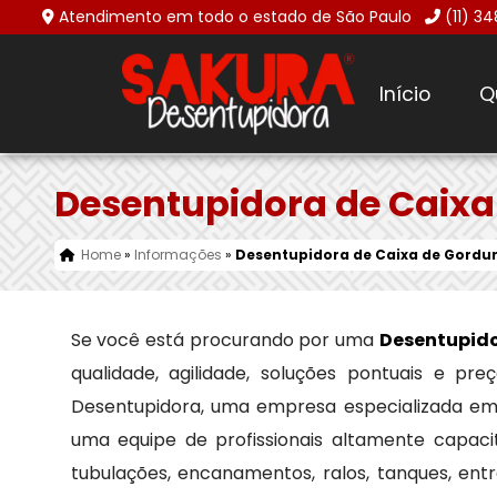
Atendimento em todo o estado de São Paulo
(11) 3
Início
Q
Desentupidora de Caixa
Home
»
Informações
»
Desentupidora de Caixa de Gordu
Se você está procurando por uma
Desentupido
qualidade, agilidade, soluções pontuais e p
Desentupidora, uma empresa especializada e
uma equipe de profissionais altamente capaci
tubulações, encanamentos, ralos, tanques, en