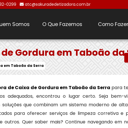
482-0299
atc@sakuradedetizadora.com.br
uem Somos
O Que Fazemos
Como Faze
\
 de Gordura em Taboão da 
ra em Taboão da Serra
ra de Caixa de Gordura em Taboão da Serra
para t
reços adequados, encontrou o lugar certo. Seja bem-v
m soluções que combinam um sistema moderno de alt
tados para oferecer serviços de limpeza corretiva e 
tre outros. Quer saber mais? Continue navegando em no