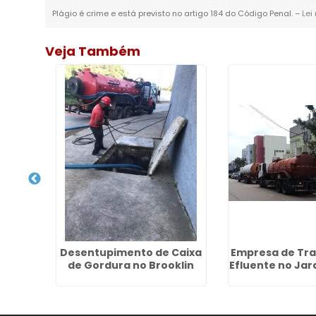
Plágio é crime e está previsto no artigo 184 do Código Penal. –
Lei
Veja Também
Esgoto
Desentupimento de Caixa
Empresa de Tra
oli
de Gordura no Brooklin
Efluente no Jar