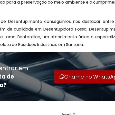
uindo para a preservação do meio ambiente e o cumprime
de Desentupimento conseguimos nos destacar entre a
lém de qualidade em Desentupidora Fossa, Desentupime
e Lama Bentonitica, um atendimento único e especiali
eta de Resíduos Industriais em Santana.
entrar em
ta de
Chame no WhatsA
na?
Email:
*