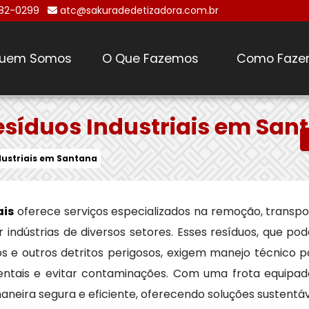
482-0299
atc@sakuradedetizadora.com.br
uem Somos
O Que Fazemos
Como Faze
\
esíduos Industriais em San
dustriais em Santana
ais
oferece serviços especializados na remoção, transpo
indústrias de diversos setores. Esses resíduos, que po
icos e outros detritos perigosos, exigem manejo técnico 
ntais e evitar contaminações. Com uma frota equipad
aneira segura e eficiente, oferecendo soluções sustentá