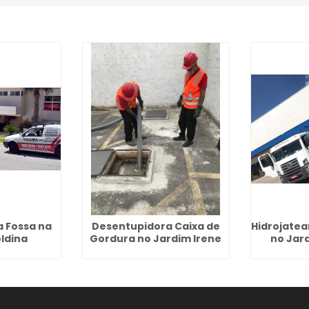
 Fossa na
Desentupidora Caixa de
Hidrojatea
oldina
Gordura no Jardim Irene
no Jar