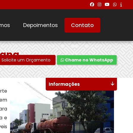
mos
Depoimentos
Contato
tana
Solicite um Orçamento
Chame no WhatsApp
Informações
rte
dem
para
a e
veis