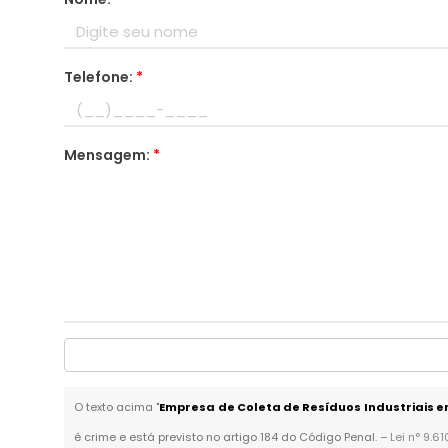
Telefone:
*
Mensagem:
*
O texto acima "
Empresa de Coleta de Resíduos Industriais 
é crime e está previsto no artigo 184 do Código Penal. –
Lei n° 9.6