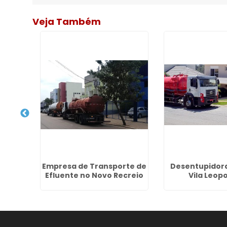
Veja Também
a De
Empresa de Transporte de
Desentupidora
e SP
Efluente no Novo Recreio
Vila Leop