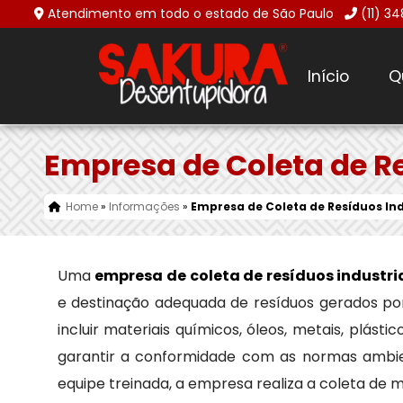
Atendimento em todo o estado de São Paulo
(11) 3
Início
Q
Empresa de Coleta de R
Home
»
Informações
»
Empresa de Coleta de Resíduos In
Uma
empresa de coleta de resíduos industri
e destinação adequada de resíduos gerados por 
incluir materiais químicos, óleos, metais, plást
garantir a conformidade com as normas ambie
equipe treinada, a empresa realiza a coleta de m