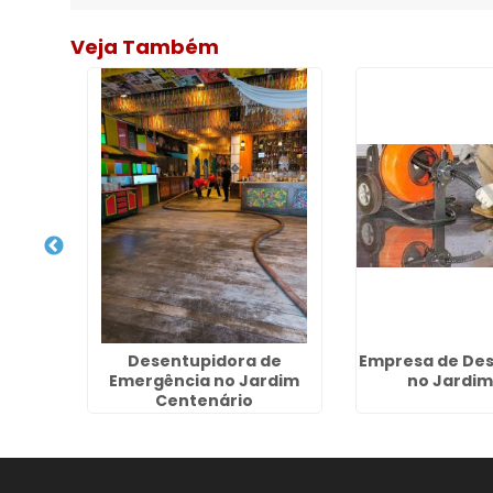
Veja Também
rte de
Desentupidora de
Empresa de Des
im
Emergência no Jardim
no Jardim
Centenário