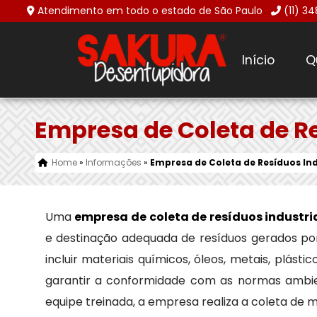
Atendimento em todo o estado de São Paulo
(11) 3
Início
Q
Empresa de Coleta de Re
Home
»
Informações
»
Empresa de Coleta de Resíduos Ind
Uma
empresa de coleta de resíduos industri
e destinação adequada de resíduos gerados por 
incluir materiais químicos, óleos, metais, plást
garantir a conformidade com as normas ambie
equipe treinada, a empresa realiza a coleta de m