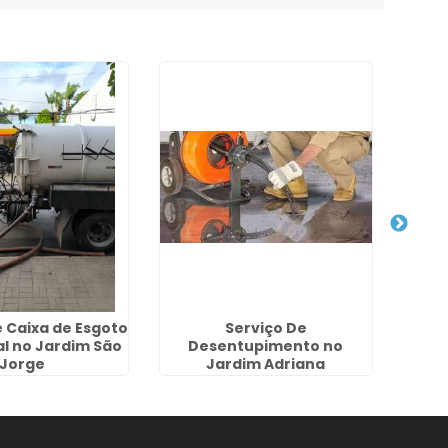
 Caixa de Esgoto
Serviço De
Dese
al no Jardim São
Desentupimento no
J
Jorge
Jardim Adriana