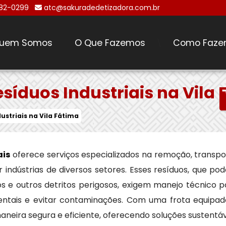
482-0299
atc@sakuradedetizadora.com.br
uem Somos
O Que Fazemos
Como Faze
\
síduos Industriais na Vila 
ustriais na Vila Fátima
ais
oferece serviços especializados na remoção, transpo
indústrias de diversos setores. Esses resíduos, que po
icos e outros detritos perigosos, exigem manejo técnico 
ntais e evitar contaminações. Com uma frota equipad
aneira segura e eficiente, oferecendo soluções sustentá