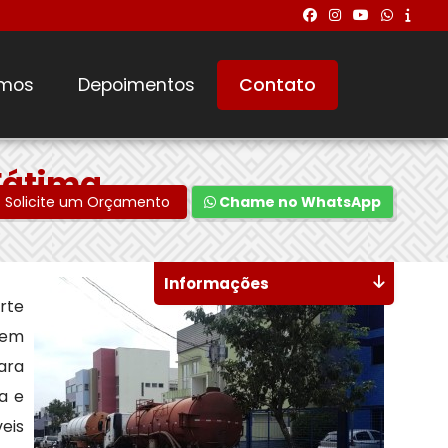
mos
Depoimentos
Contato
Fátima
Solicite um Orçamento
Chame no WhatsApp
Informações
rte
dem
para
a e
veis