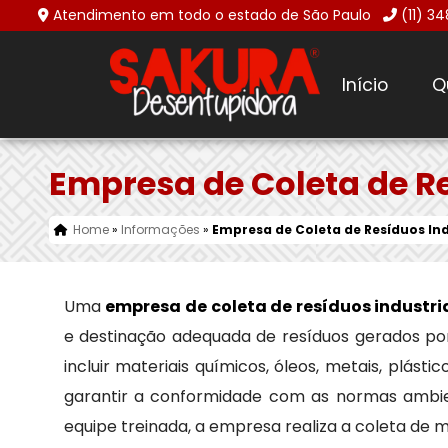
Atendimento em todo o estado de São Paulo
(11) 3
Início
Q
Empresa de Coleta de R
Home
»
Informações
»
Empresa de Coleta de Resíduos In
Uma
empresa de coleta de resíduos industri
e destinação adequada de resíduos gerados por 
incluir materiais químicos, óleos, metais, plást
garantir a conformidade com as normas ambie
equipe treinada, a empresa realiza a coleta de m