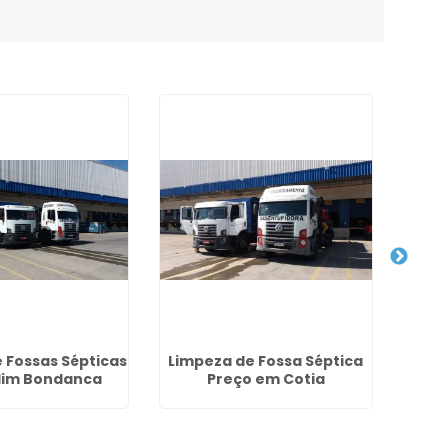
 Fossas Sépticas
Limpeza de Fossa Séptica
dim Bondanca
Preço em Cotia
Dese
Cid