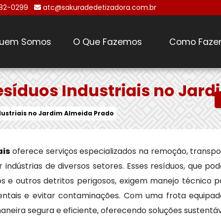
482-0299
atc@sakuradedetizadora.com.br
uem Somos
O Que Fazemos
Como Faze
\
esíduos Industriais no Jar
dustriais no Jardim Almeida Prado
ais
oferece serviços especializados na remoção, transpo
indústrias de diversos setores. Esses resíduos, que po
icos e outros detritos perigosos, exigem manejo técnico 
ntais e evitar contaminações. Com uma frota equipad
aneira segura e eficiente, oferecendo soluções sustentá