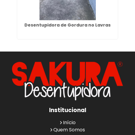
Desentupidora de Gordura no Lavras
E
Institucional
Início
Quem Somos