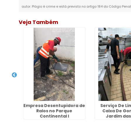
autor. Plágio é crime e está previsto no artigo 184 do Código Penal
Veja Também
a de
Empresa Desentupidora de
Serviço De L
na Vila
Ralos no Parque
Caixa De Go
Continental I
Jardim das