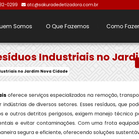
482-0299
atc@sakuradedetizadora.com.br
uem Somos
O Que Fazemos
Como Faze
\
esíduos Industriais no Jar
dustriais no Jardim Nova Cidade
ais
oferece serviços especializados na remoção, transpo
indústrias de diversos setores. Esses resíduos, que po
icos e outros detritos perigosos, exigem manejo técnico 
ntais e evitar contaminações. Com uma frota equipad
aneira segura e eficiente, oferecendo soluções sustentá