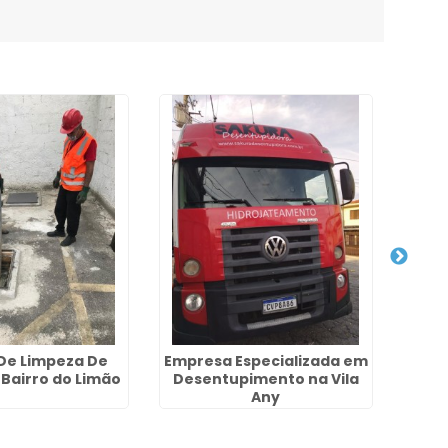
 De Limpeza De
Empresa Especializada em
Em
 Bairro do Limão
Desentupimento na Vila
Res
Any