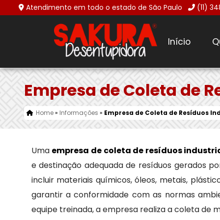
Atendimento em todo o estado de São Paulo
(11) 3
Início
Q
Empresa de Coleta de R
Home
»
Informações
»
Empresa de Coleta de Resíduos In
Uma
empresa de coleta de resíduos industri
e destinação adequada de resíduos gerados por 
incluir materiais químicos, óleos, metais, plást
garantir a conformidade com as normas ambie
equipe treinada, a empresa realiza a coleta de m