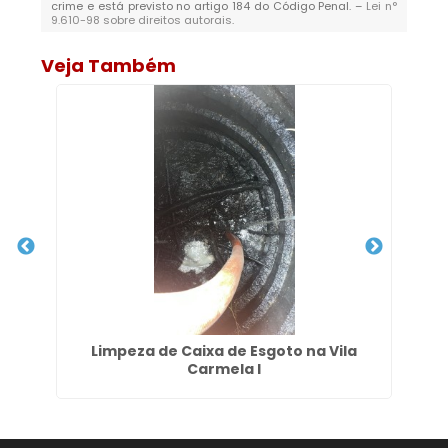
crime e está previsto no artigo 184 do Código Penal. –
Lei n°
9.610-98 sobre direitos autorais
.
Veja Também
á
Limpeza de Caixa de Esgoto na Vila
D
Carmela I