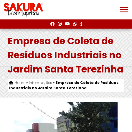
Empresa de Coleta de
Resíduos Industriais no
Jardim Santa Terezinha
Home
»
Informações
»
Empresa de Coleta de Resíduos
Industriais no Jardim Santa Terezinha