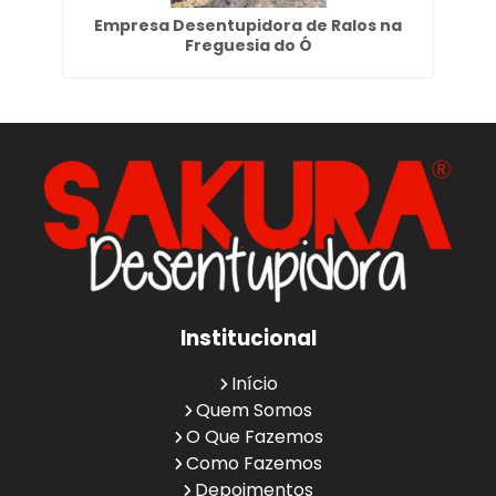
São
Empresa Desentupidora de Ralos na
De
Freguesia do Ó
Institucional
Início
Quem Somos
O Que Fazemos
Como Fazemos
Depoimentos