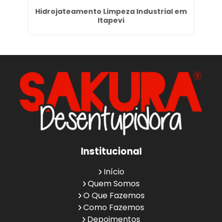
São
Hidrojateamento Limpeza Industrial em
Se
Itapevi
Institucional
Início
Quem Somos
O Que Fazemos
Como Fazemos
Depoimentos