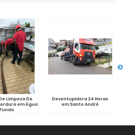
 De Limpeza De
Desentupidora 24 Horas
Dese
Gordura em Água
em Santo André
Funda