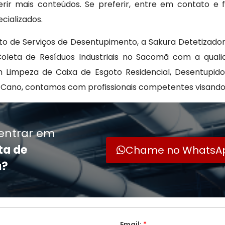
ir mais conteúdos. Se preferir, entre em contato e f
ializados.
o de Serviços de Desentupimento, a Sakura Detetizador
 Coleta de Resíduos Industriais no Sacomã com a qual
Limpeza de Caixa de Esgoto Residencial, Desentupido
ano, contamos com profissionais competentes visando 
entrar em
ta de
Chame no WhatsA
ã?
Email:
*