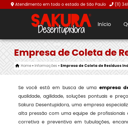
Atendimento em todo o estado de São Paulo
(11) 3
Início
Q
Empresa de Coleta de R
Home
»
Informações
»
Empresa de Coleta de Resíduos In
Se você está em busca de uma
empresa de
qualidade, agilidade, soluções pontuais e pre
Sakura Desentupidora, uma empresa especial
alta pressão com uma equipe de profissionais
corretiva e preventiva em tubulações, encan