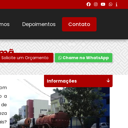
mos
Depoimentos
Contato
omã
Solicite um Orçamento
Chame no WhatsApp
Informações
com
o a
 de
eza
is?