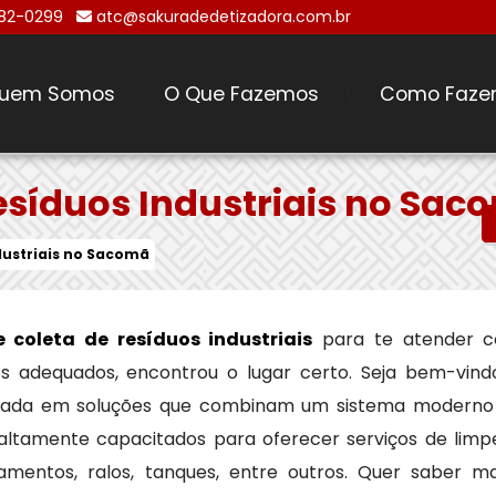
482-0299
atc@sakuradedetizadora.com.br
uem Somos
O Que Fazemos
Como Faze
\
esíduos Industriais no Sac
dustriais no Sacomã
 coleta de resíduos industriais
para te atender 
ços adequados, encontrou o lugar certo. Seja bem-vind
izada em soluções que combinam um sistema moderno
 altamente capacitados para oferecer serviços de limp
amentos, ralos, tanques, entre outros. Quer saber ma