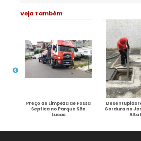
Veja Também
 Embu
Preço de Limpeza de Fossa
Desentupidora
Septica no Parque São
Gordura no Ja
Lucas
Alta 