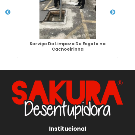
r
Serviço De Limpeza De Esgoto na
Cachoeirinha
Institucional