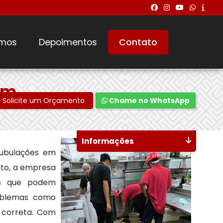
mos
Depoimentos
Contato
im
Solicite um Orçamento
Chame no WhatsApp
Informações
tubulações em
nto, a empresa
tos que podem
roblemas como
 correta. Com