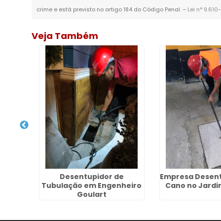
crime e está previsto no artigo 184 do Código Penal. –
Lei n° 9.610
Veja Também
Desentupidor de
Empresa Desent
 Cano
Tubulação em Engenheiro
Cano no Jardi
Goulart