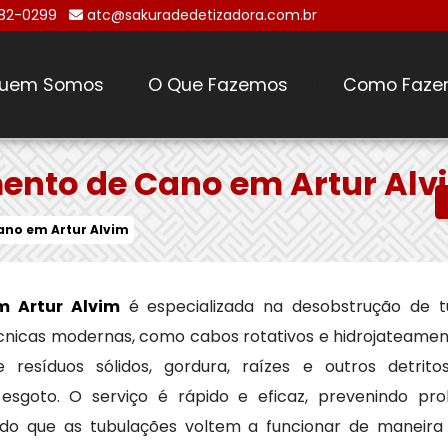
482-0299
atc@sakuradedetizadora.com.br
uem Somos
O Que Fazemos
Como Faze
\
ento de Cano em Artur Alv
no em Artur Alvim
 Artur Alvim
é especializada na desobstrução de 
 técnicas modernas, como cabos rotativos e hidrojateame
resíduos sólidos, gordura, raízes e outros detri
sgoto. O serviço é rápido e eficaz, prevenindo p
indo que as tubulações voltem a funcionar de maneira