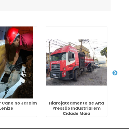
r Cano no Jardim
Hidrojateamento de Alta
Lenize
Pressão Industrial em
Dese
Cidade Maia
no