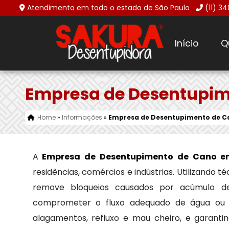
Atendimento em todo o estado de São Paulo
(11) 3
Início
Q
Empresa de Desentupim
Home
»
Informações
»
Empresa de Desentupimento de Ca
A
Empresa de Desentupimento de Cano em
residências, comércios e indústrias. Utilizando
remove bloqueios causados por acúmulo de 
comprometer o fluxo adequado de água ou e
alagamentos, refluxo e mau cheiro, e garant