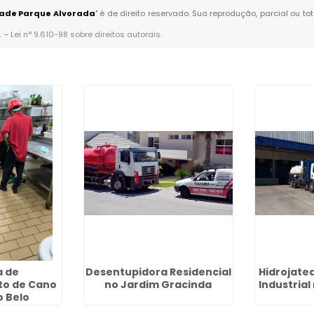
ade Parque Alvorada
" é de direito reservado. Sua reprodução, parcial ou t
. –
Lei n° 9.610-98 sobre direitos autorais
.
 de
Desentupidora Residencial
Hidrojate
o de Cano
no Jardim Gracinda
Industrial
 Belo