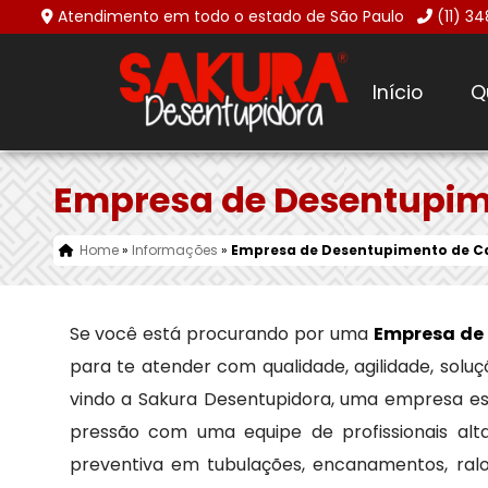
Atendimento em todo o estado de São Paulo
(11) 3
Início
Q
Empresa de Desentupim
Home
»
Informações
»
Empresa de Desentupimento de C
Se você está procurando por uma
Empresa de
para te atender com qualidade, agilidade, solu
vindo a Sakura Desentupidora, uma empresa e
pressão com uma equipe de profissionais alt
preventiva em tubulações, encanamentos, ral