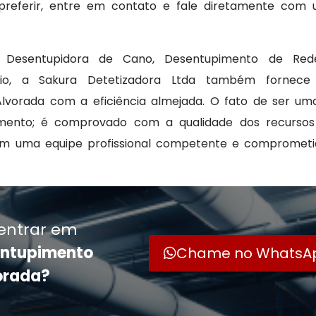
 preferir, entre em contato e fale diretamente com
a Desentupidora de Cano, Desentupimento de Red
rio, a Sakura Detetizadora Ltda também fornec
vorada com a eficiência almejada. O fato de ser u
imento; é comprovado com a qualidade dos recurso
com uma equipe profissional competente e comprometi
entrar em
entupimento
Chame no WhatsA
orada?