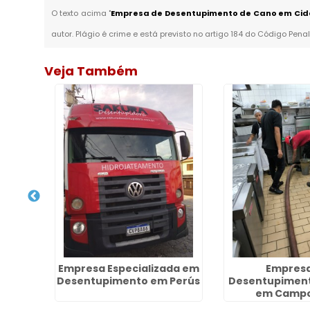
O texto acima "
Empresa de Desentupimento de Cano em Cid
autor. Plágio é crime e está previsto no artigo 184 do Código Penal
Veja Também
 Alta
Empresa Especializada em
Empresa
a Zona
Desentupimento em Perús
Desentupiment
em Campo