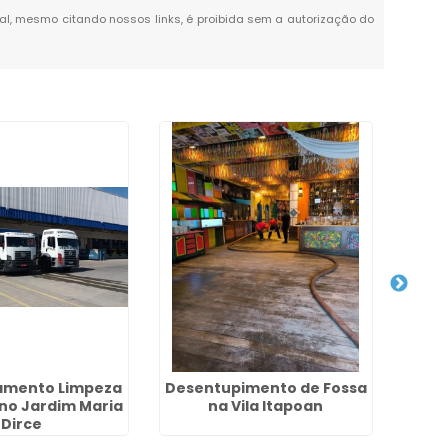
otal, mesmo citando nossos links, é proibida sem a autorização do
amento Limpeza
Desentupimento de Fossa
De
 no Jardim Maria
na Vila Itapoan
Fos
Dirce