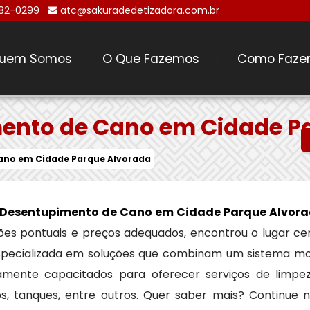
482-0299
atc@sakuradedetizadora.com.br
uem Somos
O Que Fazemos
Como Faze
\
ento de Cano em Cidade P
ano em Cidade Parque Alvorada
 Desentupimento de Cano em Cidade Parque Alvor
ções pontuais e preços adequados, encontrou o lugar ce
specializada em soluções que combinam um sistema mo
amente capacitados para oferecer serviços de limpez
os, tanques, entre outros. Quer saber mais? Continue