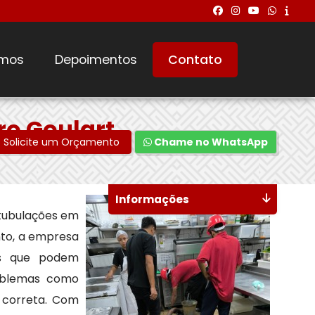
mos
Depoimentos
Contato
o Goulart
Solicite um Orçamento
Chame no WhatsApp
Informações
 tubulações em
nto, a empresa
tos que podem
roblemas como
 correta. Com