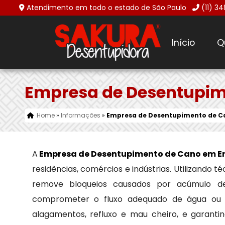
Atendimento em todo o estado de São Paulo
(11) 3
Início
Q
Empresa de Desentupim
Home
»
Informações
»
Empresa de Desentupimento de C
A
Empresa de Desentupimento de Cano em En
residências, comércios e indústrias. Utilizando
remove bloqueios causados por acúmulo de 
comprometer o fluxo adequado de água ou e
alagamentos, refluxo e mau cheiro, e garant