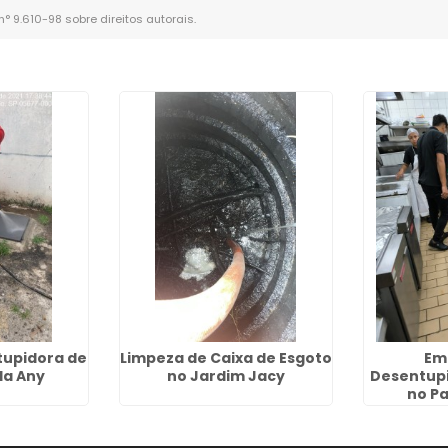
 n° 9.610-98 sobre direitos autorais
.
upidora de
Limpeza de Caixa de Esgoto
Em
ila Any
no Jardim Jacy
Desentup
no Pa