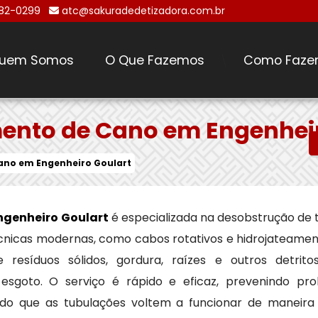
482-0299
atc@sakuradedetizadora.com.br
uem Somos
O Que Fazemos
Como Faze
\
ento de Cano em Engenheir
ano em Engenheiro Goulart
genheiro Goulart
é especializada na desobstrução de
 técnicas modernas, como cabos rotativos e hidrojateame
resíduos sólidos, gordura, raízes e outros detri
sgoto. O serviço é rápido e eficaz, prevenindo p
indo que as tubulações voltem a funcionar de maneira