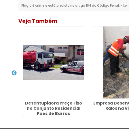
Plágio é crime e está previsto no artigo 184 do Código Penal. –
Lei
Veja Também
Esgoto
Desentupidora Preço Fixo
Empresa Desent
ar
no Conjunto Residencial
Ralos na V
Paes de Barros