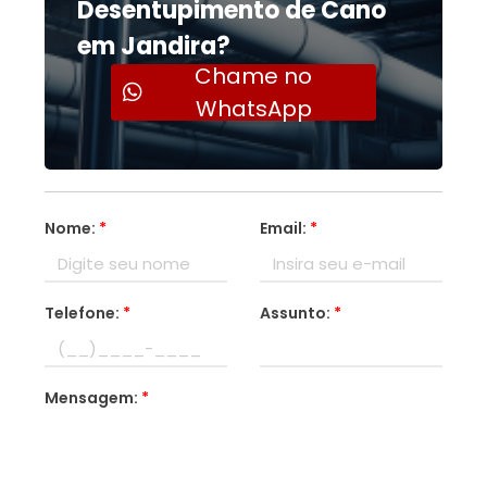
Desentupimento de Cano
em Jandira?
Chame no
WhatsApp
Nome:
*
Email:
*
Telefone:
*
Assunto:
*
Mensagem:
*