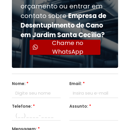
orçamento ou entrar em
contato sobre
Empresa de
Desentupimento de Cano
em Jardim Santa Cecília?
Chame no
WhatsApp
Nome:
*
Email:
*
Telefone:
*
Assunto:
*
Mensagem:
*