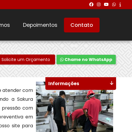
mos
Depoimentos
Contato
Solicite um Orçamento
Chame no WhatsApp
Informações
e atender com
indo a Sakura
a pressão com
preventiva em
osso site para