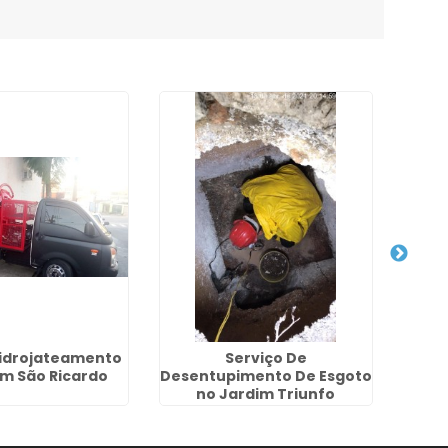
idrojateamento
Serviço De
Hidr
im São Ricardo
Desentupimento De Esgoto
P
no Jardim Triunfo