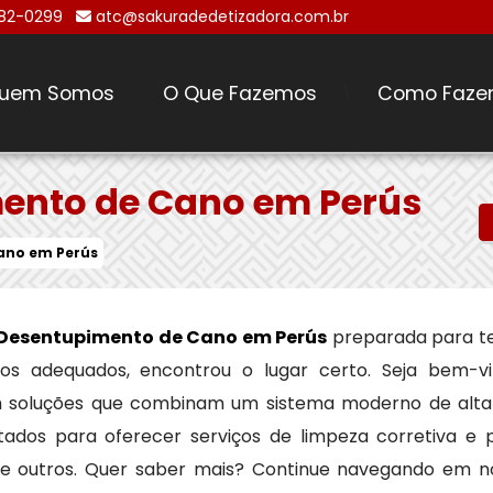
482-0299
atc@sakuradedetizadora.com.br
uem Somos
O Que Fazemos
Como Faze
\
ento de Cano em Perús
ano em Perús
Desentupimento de Cano em Perús
preparada para t
reços adequados, encontrou o lugar certo. Seja bem-v
m soluções que combinam um sistema moderno de alt
tados para oferecer serviços de limpeza corretiva e 
tre outros. Quer saber mais? Continue navegando em n