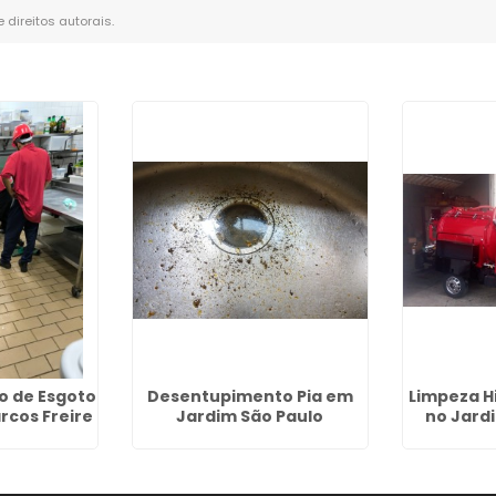
e direitos autorais
.
o de Esgoto
Desentupimento Pia em
Limpeza H
rcos Freire
Jardim São Paulo
no Jard