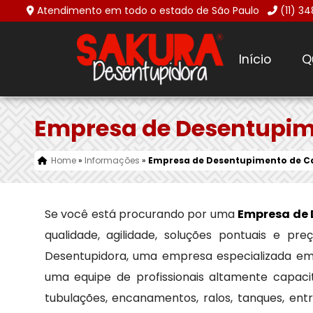
Atendimento em todo o estado de São Paulo
(11) 3
Início
Q
Empresa de Desentupim
Home
»
Informações
»
Empresa de Desentupimento de C
Se você está procurando por uma
Empresa de 
qualidade, agilidade, soluções pontuais e p
Desentupidora, uma empresa especializada e
uma equipe de profissionais altamente capaci
tubulações, encanamentos, ralos, tanques, en