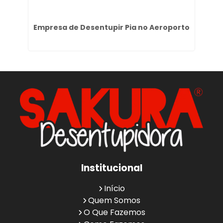
m
Empresa de Desentupir Pia no Aeroporto
De
Institucional
Início
Quem Somos
O Que Fazemos