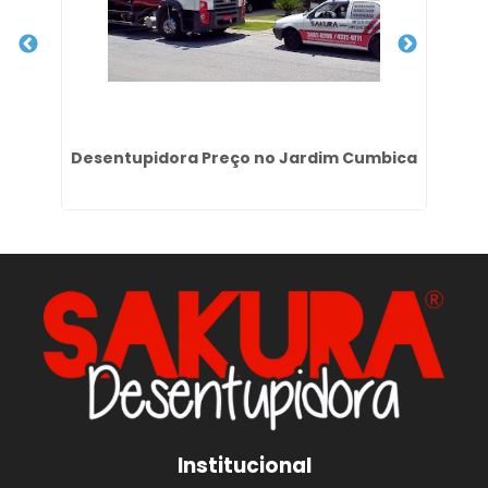
 no
Desentupidora Preço no Jardim Cumbica
H
Institucional