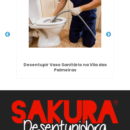
de
Desentupir Vaso Sanitário na Vila das
De
Palmeiras