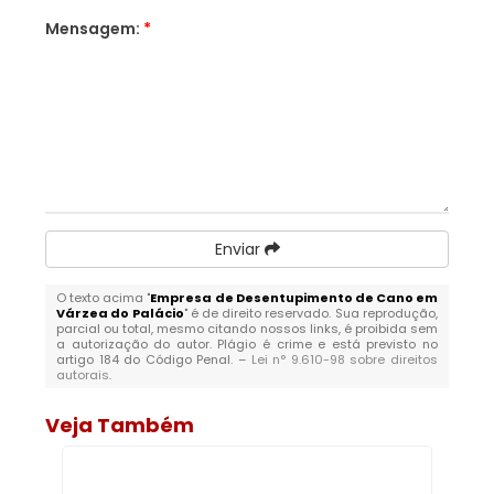
Mensagem:
*
Enviar
O texto acima "
Empresa de Desentupimento de Cano em
Várzea do Palácio
" é de direito reservado. Sua reprodução,
parcial ou total, mesmo citando nossos links, é proibida sem
a autorização do autor. Plágio é crime e está previsto no
artigo 184 do Código Penal. –
Lei n° 9.610-98 sobre direitos
autorais
.
Veja Também