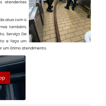
os atendentes
tda atua com o
 mas também,
o, Serviço De
ato e faça um
r um ótimo atendimento.
pp