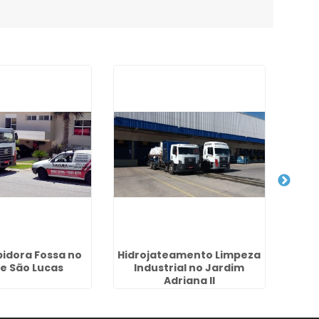
idora Fossa no
Hidrojateamento Limpeza
Des
e São Lucas
Industrial no Jardim
Gor
Adriana II