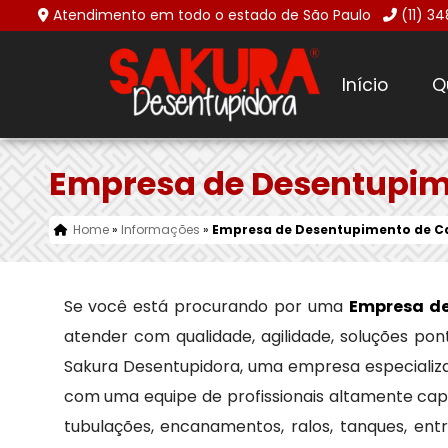
Atendimento em todo o estado de São Paulo
(11) 3
Início
Q
Empresa de Desentupim
Home
»
Informações
»
Empresa de Desentupimento de C
Se você está procurando por uma
Empresa d
atender com qualidade, agilidade, soluções po
Sakura Desentupidora, uma empresa especiali
com uma equipe de profissionais altamente cap
tubulações, encanamentos, ralos, tanques, en