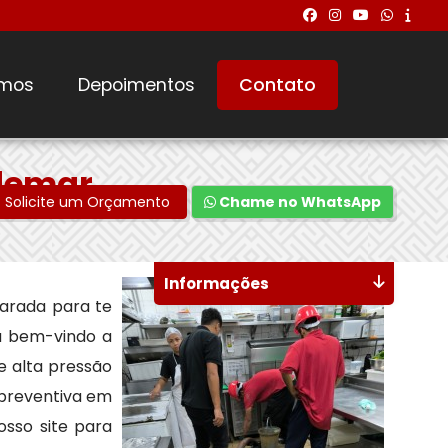
mos
Depoimentos
Contato
demar
Solicite um Orçamento
Chame no WhatsApp
Informações
arada para te
ja bem-vindo a
 alta pressão
 preventiva em
osso site para