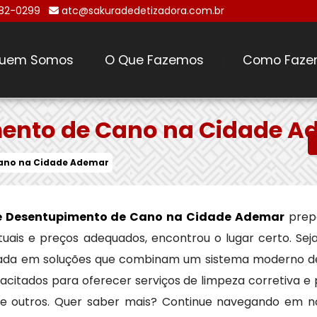
482-0299
atc@sakuradedetizadora.com.br
uem Somos
O Que Fazemos
Como Faze
\
ento de Cano na Cidade A
ano na Cidade Ademar
e Desentupimento de Cano na Cidade Ademar
prep
ntuais e preços adequados, encontrou o lugar certo. Se
zada em soluções que combinam um sistema moderno de
acitados para oferecer serviços de limpeza corretiva e
tre outros. Quer saber mais? Continue navegando em n