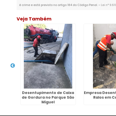
é crime e está previsto no artigo 184 do Código Penal. –
Lei n° 9.6
Veja Também
Esgoto
Desentupimento de Caixa
Empresa Desent
ta
de Gordura no Parque São
Ralos em C
Miguel