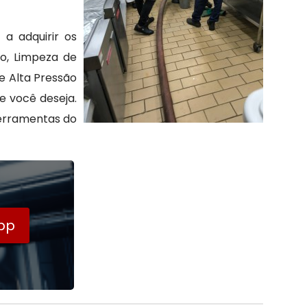
a adquirir os
xo, Limpeza de
e Alta Pressão
 você deseja.
ferramentas do
pp