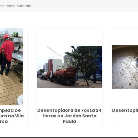
e direitos autorais
.
impeza De
Desentupidora de Fossa 24
Desentupim
ra na Vila
Horas no Jardim Santa
rca
Paula