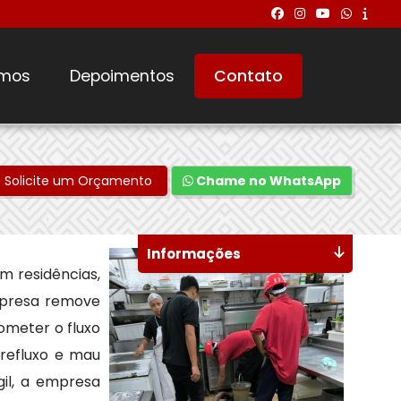
mos
Depoimentos
Contato
Solicite um Orçamento
Chame no WhatsApp
Informações
m residências,
empresa remove
ometer o fluxo
refluxo e mau
il, a empresa