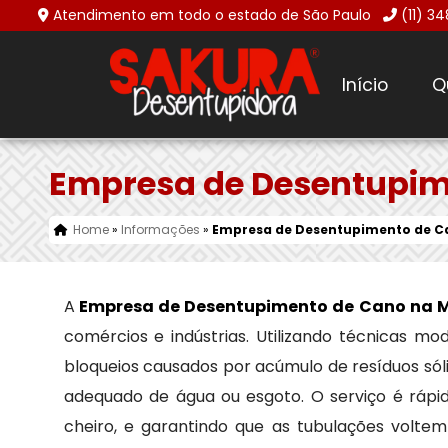
Atendimento em todo o estado de São Paulo
(11) 3
Início
Q
Empresa de Desentupim
Home
»
Informações
»
Empresa de Desentupimento de C
A
Empresa de Desentupimento de Cano na 
comércios e indústrias. Utilizando técnicas 
bloqueios causados por acúmulo de resíduos sól
adequado de água ou esgoto. O serviço é rápi
cheiro, e garantindo que as tubulações volte