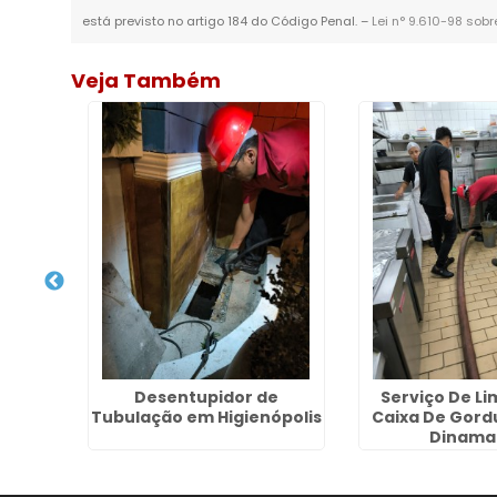
está previsto no artigo 184 do Código Penal. –
Lei n° 9.610-98 sobr
Veja Também
o de
Desentupidor de
Serviço De L
alvão
Tubulação em Higienópolis
Caixa De Gordu
Dinama