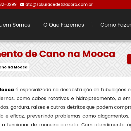
482-0299
atc@sakuradedetizadora.com.br
uem Somos
O Que Fazemos
Como Faze
\
ento de Cano na Mooca
ano na Mooca
Mooca
é especializada na desobstrução de tubulações e
modernas, como cabos rotativos e hidrojateamento, a 
idos, gordura, raízes e outros detritos que podem compr
do e eficaz, prevenindo problemas como alagamentos, 
m a funcionar de maneira correta. Com atendimento ág