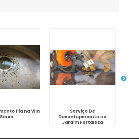
ento Pia na Vila
Serviço De
Dese
Sonia
Desentupimento no
Pre
Jardim Fortaleza