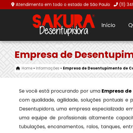
Atendimento em todo o estado de São Paulo
(11) 3
Início
Q
Empresa de Desentupim
Home
»
Informações
»
Empresa de Desentupimento de C
Se você está procurando por uma
Empresa de
com qualidade, agilidade, soluções pontuais e
Desentupidora, uma empresa especializada e
uma equipe de profissionais altamente capaci
tubulações, encanamentos, ralos, tanques, en