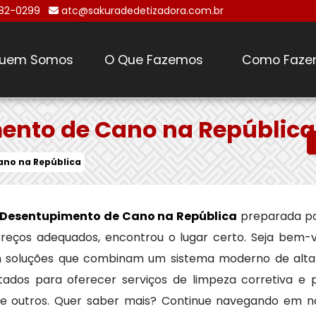
482-0299
atc@sakuradedetizadora.com.br
uem Somos
O Que Fazemos
Como Faze
\
ento de Cano na República
ano na República
 Desentupimento de Cano na República
preparada pa
 preços adequados, encontrou o lugar certo. Seja bem-
m soluções que combinam um sistema moderno de alt
tados para oferecer serviços de limpeza corretiva e 
tre outros. Quer saber mais? Continue navegando em n