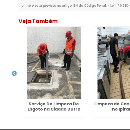
crime e está previsto no artigo 184 do Código Penal. –
Lei n° 9.610
Veja Também
 Cano
Serviço De Limpeza De
Limpeza de Can
dade
Esgoto na Cidade Dutra
no Ipir