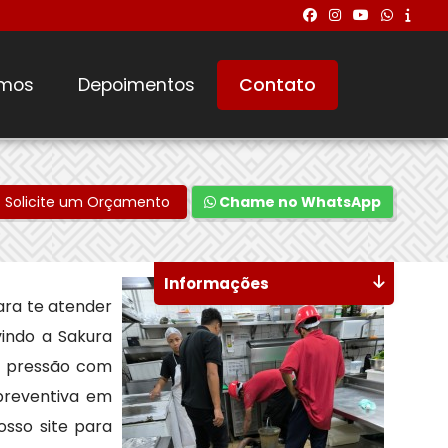
mos
Depoimentos
Contato
Solicite um Orçamento
Chame no WhatsApp
Informações
ra te atender
vindo a Sakura
a pressão com
preventiva em
osso site para