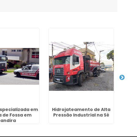
specializada em
Hidrojateamento de Alta
a de Fossa em
Pressão Industrial na Sé
D
Jandira