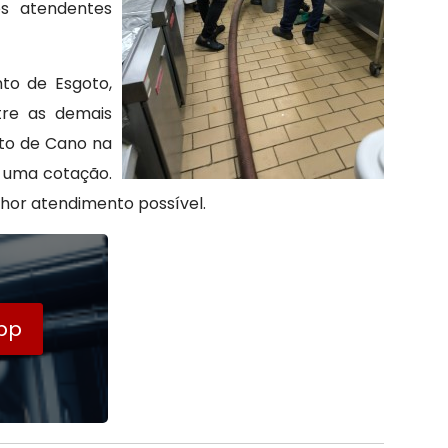
os atendentes
to de Esgoto,
tre as demais
nto de Cano na
e uma cotação.
hor atendimento possível.
pp