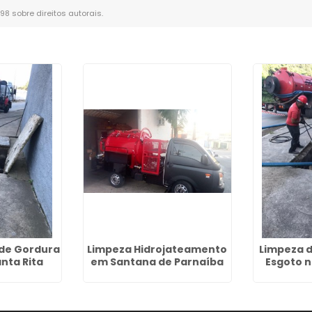
-98 sobre direitos autorais
.
de Gordura
Limpeza Hidrojateamento
Limpeza 
nta Rita
em Santana de Parnaíba
Esgoto n