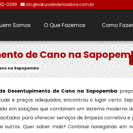
482-0299
atc@sakuradedetizadora.com.br
uem Somos
O Que Fazemos
Como Faze
\
mento de Cano na Sapopem
Cano na Sapopemba
de Desentupimento de Cano na Sapopemba
prepa
ntuais e preços adequados, encontrou o lugar certo. Se
zada em soluções que combinam um sistema moderno de
acitados para oferecer serviços de limpeza corretiva e
tre outros. Quer saber mais? Continue navegando em n