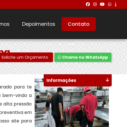
mos
Depoimentos
Contato
ba
Solicite um Orçamento
Chame no WhatsApp
Informações
rada para te
ja bem-vindo a
 alta pressão
 preventiva em
osso site para