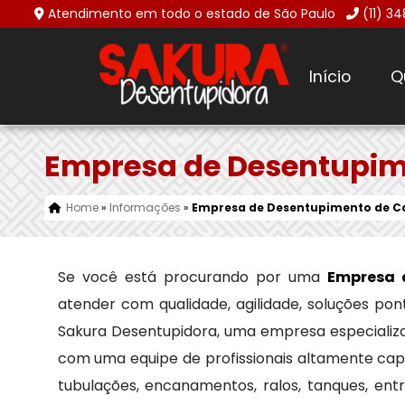
Atendimento em todo o estado de São Paulo
(11) 3
Início
Q
Empresa de Desentupi
Home
»
Informações
»
Empresa de Desentupimento de 
Se você está procurando por uma
Empresa 
atender com qualidade, agilidade, soluções po
Sakura Desentupidora, uma empresa especiali
com uma equipe de profissionais altamente cap
tubulações, encanamentos, ralos, tanques, en