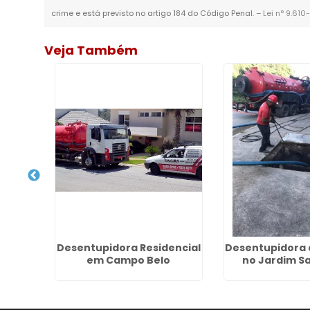
crime e está previsto no artigo 184 do Código Penal. –
Lei n° 9.610
Veja Também
ordura
Desentupidora Residencial
Desentupidora 
es
em Campo Belo
no Jardim Sa