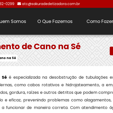
482-0299
atc@sakuradedetizadora.com.br
uem Somos
O Que Fazemos
Como Faze
\
ento de Cano na Sé
ano na Sé
 Sé
é especializada na desobstrução de tubulações em
modernas, como cabos rotativos e hidrojateamento, a 
idos, gordura, raízes e outros detritos que podem compr
do e eficaz, prevenindo problemas como alagamentos, 
m a funcionar de maneira correta. Com atendimento ág