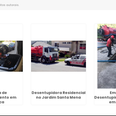
eitos autorais
.
 de
Desentupidora Residencial
Em
ento em
no Jardim Santa Mena
Desentupi
ca
em 