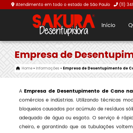
Atendimento em todo o estado de São Paulo
(11) 3
Início
Q
Empresa de Desentupim
Home
»
Informações
»
Empresa de Desentupimento de C
A
Empresa de Desentupimento de Cano na
comércios e indústrias. Utilizando técnicas 
bloqueios causados por acúmulo de resíduos sól
adequado de água ou esgoto. O serviço é rápi
cheiro, e garantindo que as tubulações volte