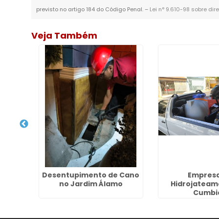
previsto no artigo 184 do Código Penal. –
Lei n° 9.610-98 sobre dir
Veja Também
Caixa
Desentupimento de Cano
Empresa
nta
no Jardim Álamo
Hidrojateam
Cumbi