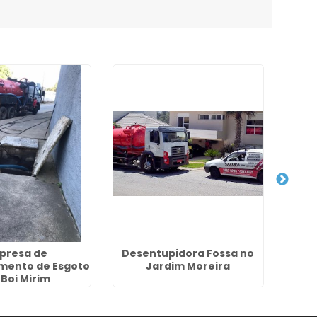
presa de
Desentupidora Fossa no
Emp
mento de Esgoto
Jardim Moreira
Fos
Boi Mirim