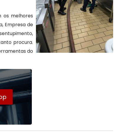
m os melhores
ia, Empresa de
esentupimento,
anto procura.
ferramentas do
pp