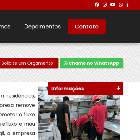
mos
Depoimentos
Contato
Solicite um Orçamento
Chame no WhatsApp
Informações
 residências,
empresa remove
ometer o fluxo
refluxo e mau
il, a empresa