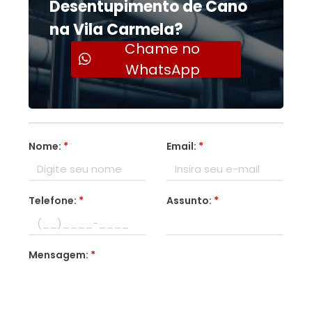
Desentupimento de Cano
na Vila Carmela?
Chame no
WhatsApp
Nome:
*
Email:
*
Telefone:
*
Assunto:
*
Mensagem:
*