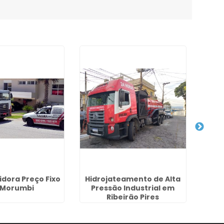
dora Preço Fixo
Hidrojateamento de Alta
Dese
 Morumbi
Pressão Industrial em
de
Ribeirão Pires