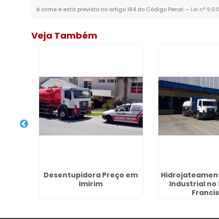
é crime e está previsto no artigo 184 do Código Penal. –
Lei n° 9.6
Veja Também
rte de
Desentupidora Preço em
Hidrojateamen
Ottawa
Imirim
Industrial no 
Franci