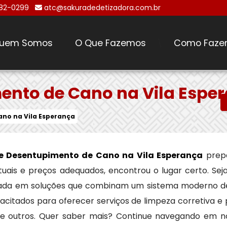
482-0299
atc@sakuradedetizadora.com.br
uem Somos
O Que Fazemos
Como Faze
\
ento de Cano na Vila Espe
no na Vila Esperança
e Desentupimento de Cano na Vila Esperança
prepa
ntuais e preços adequados, encontrou o lugar certo. Se
zada em soluções que combinam um sistema moderno de
acitados para oferecer serviços de limpeza corretiva e
tre outros. Quer saber mais? Continue navegando em n