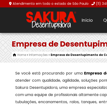
Atendimento em todo o estado de São Paulo
(11) 3
Início
Q
Empresa de Desentupim
Home
»
Informações
»
Empresa de Desentupimento de Ca
Se você está procurando por uma
Empresa d
atender com qualidade, agilidade, soluções po
Sakura Desentupidora, uma empresa especiali
com uma equipe de profissionais altamente cap
tubulações, encanamentos, ralos, tanques, en