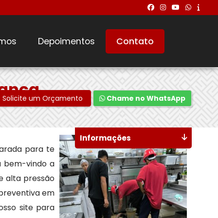
mos
Depoimentos
Contato
rança
Solicite um Orçamento
Chame no WhatsApp
Informações
rada para te
ja bem-vindo a
 alta pressão
 preventiva em
osso site para