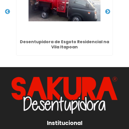
a
Desentupidora de Esgoto Residencial na
De
Vila Itapoan
Institucional