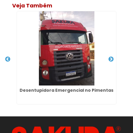
Veja Também
im
Desentupidora Emergencial no Pimentas
D