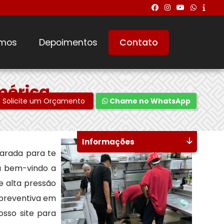
mos
Depoimentos
Contato
mérica
Solicite um Orçamento
Chame no WhatsApp
Informações
arada para te
ja bem-vindo a
 alta pressão
 preventiva em
osso site para