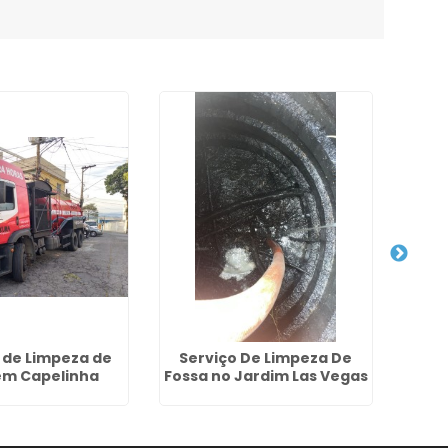
 de Limpeza de
Serviço De Limpeza De
Emp
em Capelinha
Fossa no Jardim Las Vegas
Foss