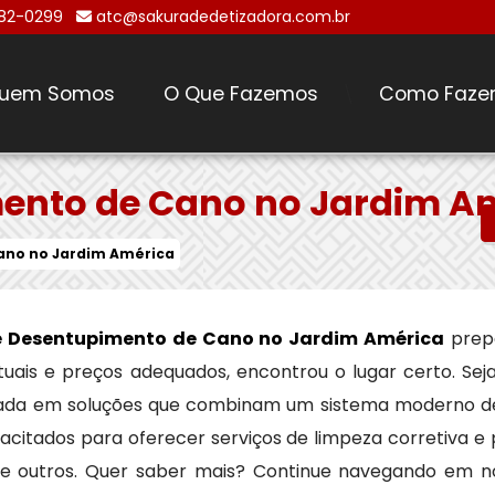
482-0299
atc@sakuradedetizadora.com.br
uem Somos
O Que Fazemos
Como Faze
\
ento de Cano no Jardim A
ano no Jardim América
 Desentupimento de Cano no Jardim América
prep
ntuais e preços adequados, encontrou o lugar certo. Se
zada em soluções que combinam um sistema moderno de
acitados para oferecer serviços de limpeza corretiva e
tre outros. Quer saber mais? Continue navegando em n