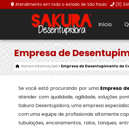
Atendimento em todo o estado de São Paulo
(11) 3
Início
Q
Empresa de Desentupim
Home
»
Informações
»
Empresa de Desentupimento de C
Se você está procurando por uma
Empresa de
atender com qualidade, agilidade, soluções po
Sakura Desentupidora, uma empresa especiali
com uma equipe de profissionais altamente cap
tubulações, encanamentos, ralos, tanques, en