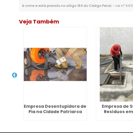
é crime e está previsto no artigo 184 do Código Penal. –
Lei n° 9.6
Veja Também
a De
Empresa Desentupidora de
Empresa de S
sso
Pia na Cidade Patriarca
Resíduos em