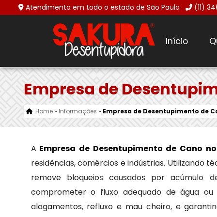
Atendimento em todo o estado de São Paulo
(11) 3
Início
Q
Empresa de Desentupime
Home
»
Informações
»
Empresa de Desentupimento de Ca
A
Empresa de Desentupimento de Cano no 
residências, comércios e indústrias. Utilizando
remove bloqueios causados por acúmulo de 
comprometer o fluxo adequado de água ou e
alagamentos, refluxo e mau cheiro, e garant