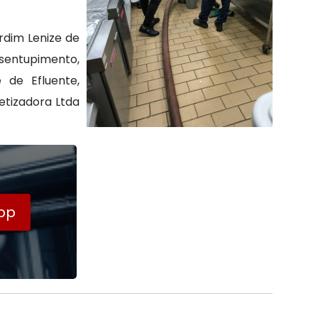
rdim Lenize de
sentupimento,
 de Efluente,
tizadora Ltda
pp