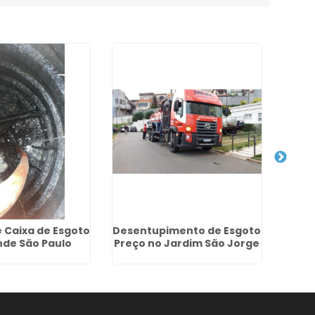
 Caixa de Esgoto
Desentupimento de Esgoto
Em
nde São Paulo
Preço no Jardim São Jorge
Res
P