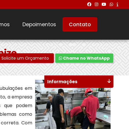
mos
Depoimentos
Contato
nize
Solicite um Orçamento
Chame no WhatsApp
Informações
tubulações em
nto, a empresa
tos que podem
roblemas como
 correta. Com