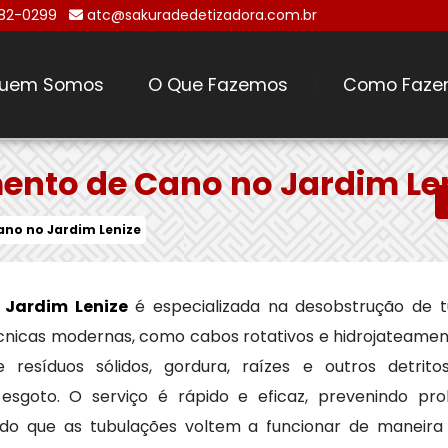
482-0299
atc@sakuradedetizadora.com.br
uem Somos
O Que Fazemos
Como Faze
\
nto de Cano no Jardim Le
no no Jardim Lenize
Jardim Lenize
é especializada na desobstrução de 
 técnicas modernas, como cabos rotativos e hidrojateame
resíduos sólidos, gordura, raízes e outros detri
sgoto. O serviço é rápido e eficaz, prevenindo p
indo que as tubulações voltem a funcionar de maneira