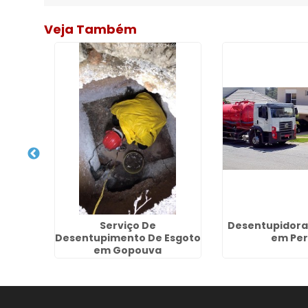
Veja Também
ido no
Serviço De
Desentupidora 
a
Desentupimento De Esgoto
em Per
em Gopouva