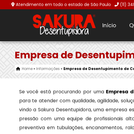
Atendimento em todo o estado de São Paulo
(11) 3
Início
Q
Empresa de Desentupim
Home
»
Informações
»
Empresa de Desentupimento de Ca
Se você está procurando por uma
Empresa d
para te atender com qualidade, agilidade, solu
vindo a Sakura Desentupidora, uma empresa e
pressão com uma equipe de profissionais alt
preventiva em tubulações, encanamentos, ral