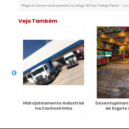
Plágio é crime e está previsto no artigo 184 do Código Penal. –
Lei
Veja Também
a De
Hidrojateamento Industrial
Desentupiment
anto
na Cachoeirinha
de Esgoto 