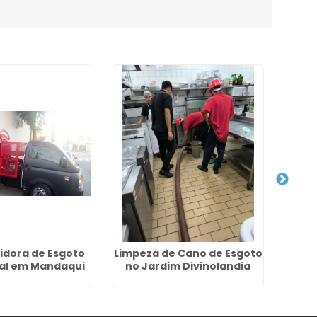
idora de Esgoto
Limpeza de Cano de Esgoto
D
ial em Mandaqui
no Jardim Divinolandia
Resi