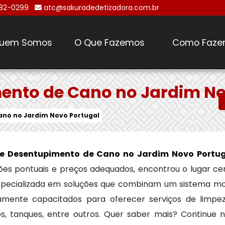
482-0299
atc@sakuradedetizadora.com.br
uem Somos
O Que Fazemos
Como Faze
\
ento de Cano no Jardim No
no no Jardim Novo Portugal
e Desentupimento de Cano no Jardim Novo Portug
ções pontuais e preços adequados, encontrou o lugar ce
specializada em soluções que combinam um sistema mo
amente capacitados para oferecer serviços de limpez
os, tanques, entre outros. Quer saber mais? Continue