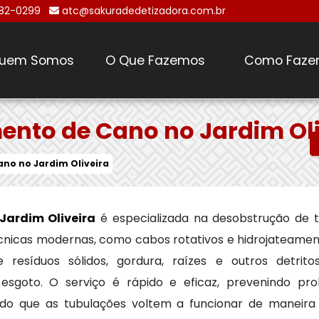
482-0299
atc@sakuradedetizadora.com.br
uem Somos
O Que Fazemos
Como Faze
\
nto de Cano no Jardim Oli
no no Jardim Oliveira
ardim Oliveira
é especializada na desobstrução de 
 técnicas modernas, como cabos rotativos e hidrojateame
resíduos sólidos, gordura, raízes e outros detri
sgoto. O serviço é rápido e eficaz, prevenindo p
indo que as tubulações voltem a funcionar de maneira