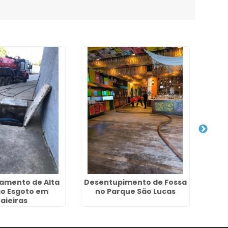
eamento de Alta
Desentupimento de Fossa
Hidr
ão Esgoto em
no Parque São Lucas
Pres
aieiras