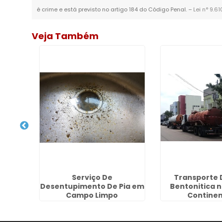
é crime e está previsto no artigo 184 do Código Penal. –
Lei n° 9.6
Veja Também
ora de
Serviço De
Transporte 
João
Desentupimento De Pia em
Bentonitica 
Campo Limpo
Continent