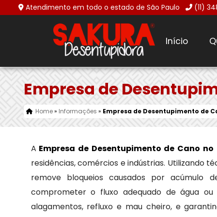
Atendimento em todo o estado de São Paulo
(11) 3
Início
Q
Empresa de Desentupime
Home
»
Informações
»
Empresa de Desentupimento de Ca
A
Empresa de Desentupimento de Cano no J
residências, comércios e indústrias. Utilizando
remove bloqueios causados por acúmulo de 
comprometer o fluxo adequado de água ou e
alagamentos, refluxo e mau cheiro, e garant