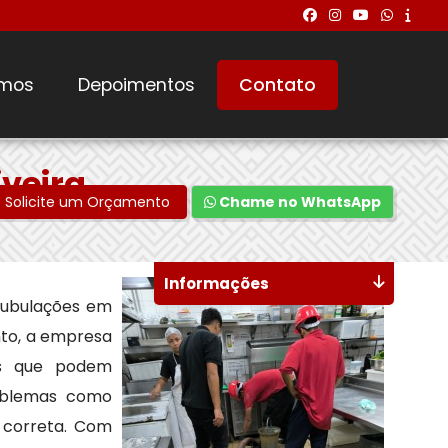
mos
Depoimentos
Contato
veira
Solicite um Orçamento
Chame no WhatsApp
Informações
tubulações em
nto, a empresa
tos que podem
roblemas como
 correta. Com