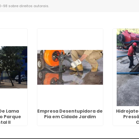
10-98 sobre direitos autorais
.
De Lama
Empresa Desentupidora de
Hidrojat
no Parque
Pia em Cidade Jardim
Press
al II
C