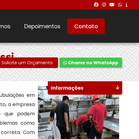
mos
Depoimentos
Contato
ssi
Solicite um Orçamento
Chame no WhatsApp
Informações
tubulações em
nto, a empresa
tos que podem
roblemas como
 correta. Com