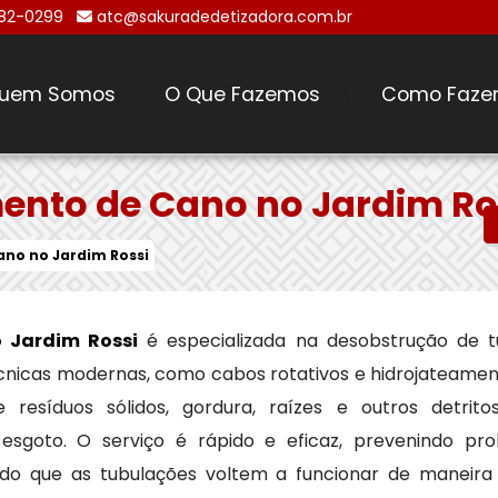
482-0299
atc@sakuradedetizadora.com.br
uem Somos
O Que Fazemos
Como Faze
\
ento de Cano no Jardim Ro
no no Jardim Rossi
 Jardim Rossi
é especializada na desobstrução de 
 técnicas modernas, como cabos rotativos e hidrojateame
resíduos sólidos, gordura, raízes e outros detri
sgoto. O serviço é rápido e eficaz, prevenindo p
indo que as tubulações voltem a funcionar de maneira