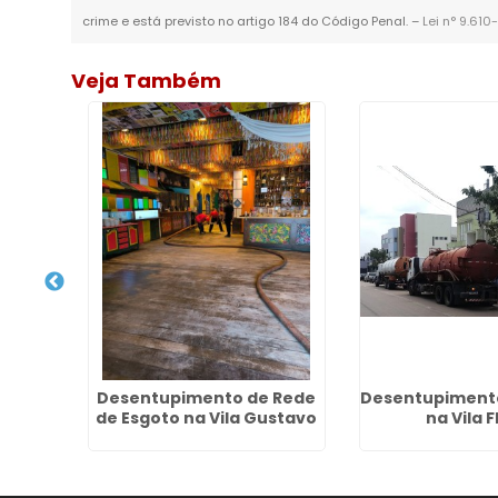
crime e está previsto no artigo 184 do Código Penal. –
Lei n° 9.610
Veja Também
strial
Desentupimento de Rede
Desentupimento
I
de Esgoto na Vila Gustavo
na Vila F