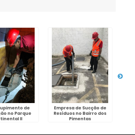
upimento de
Empresa de Sucção de
Emp
ão no Parque
Resíduos no Bairro dos
F
inental II
Pimentas