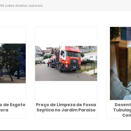
-98 sobre direitos autorais
.
 de Esgoto
Preço de Limpeza de Fossa
Desent
lora
Septica no Jardim Paraíso
Tubulaç
Cont