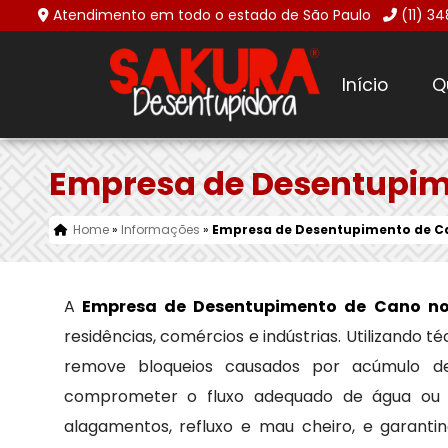
Atendimento em todo o estado de São Paulo
(11) 3
Início
Q
Empresa de Desentupim
Home
»
Informações
»
Empresa de Desentupimento de Ca
A
Empresa de Desentupimento de Cano no
residências, comércios e indústrias. Utilizando
remove bloqueios causados por acúmulo de 
comprometer o fluxo adequado de água ou e
alagamentos, refluxo e mau cheiro, e garant