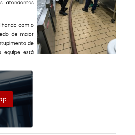
os atendentes
alhando com o
cedo de maior
ntupimento de
a equipe está
pp