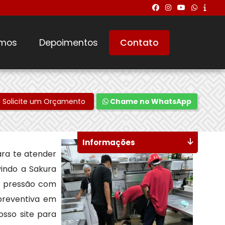
mos
Depoimentos
Contato
Solicite um Orçamento
Chame no WhatsApp
Informações
ra te atender
vindo a Sakura
a pressão com
preventiva em
osso site para