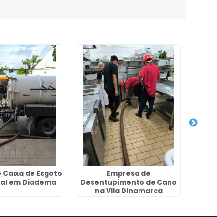
 Caixa de Esgoto
Empresa de
Dese
ial em Diadema
Desentupimento de Cano
de
na Vila Dinamarca