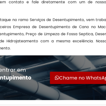
re em contato e fale diretamente com um de noss
staque no ramo Serviços de Desentupimento, vem trab
parceiros Empresa de Desentupimento de Cano no Ma
entupimento, Preço de Limpeza de Fossa Septica, Dese
 de Hidrojateamento com a mesma excelência. Noss
mento.
entrar em
entupimento
Chame no WhatsA