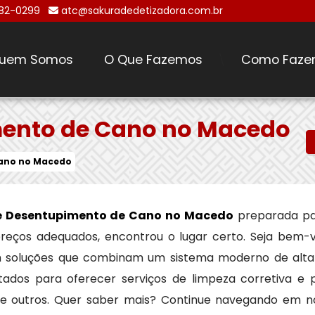
482-0299
atc@sakuradedetizadora.com.br
uem Somos
O Que Fazemos
Como Faze
\
ento de Cano no Macedo
ano no Macedo
e Desentupimento de Cano no Macedo
preparada pa
 preços adequados, encontrou o lugar certo. Seja bem-
m soluções que combinam um sistema moderno de alt
tados para oferecer serviços de limpeza corretiva e 
tre outros. Quer saber mais? Continue navegando em n