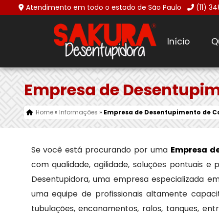
Atendimento em todo o estado de São Paulo
(11) 3
Início
Q
Empresa de Desentupim
Home
»
Informações
»
Empresa de Desentupimento de C
Se você está procurando por uma
Empresa d
com qualidade, agilidade, soluções pontuais e
Desentupidora, uma empresa especializada e
uma equipe de profissionais altamente capaci
tubulações, encanamentos, ralos, tanques, en