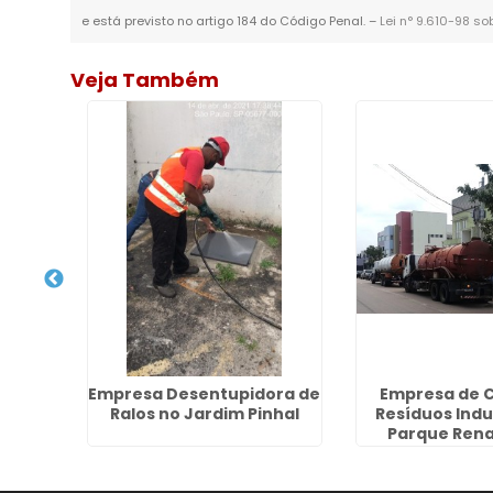
e está previsto no artigo 184 do Código Penal. –
Lei n° 9.610-98 so
Veja Também
sgoto
Empresa Desentupidora de
Empresa de C
úde
Ralos no Jardim Pinhal
Resíduos Indu
Parque Rena