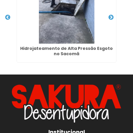
e
Hidrojateamento de Alta Pressão Esgoto
L
no Sacomã
Institucional