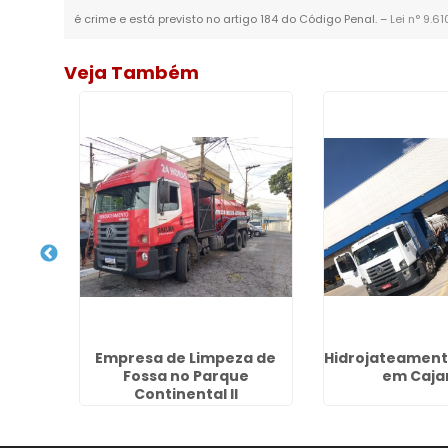
é crime e está previsto no artigo 184 do Código Penal. –
Lei n° 9.6
Veja Também
Empresa de Limpeza de
Hidrojateamento
 no
Fossa no Parque
em Caj
a
Continental II