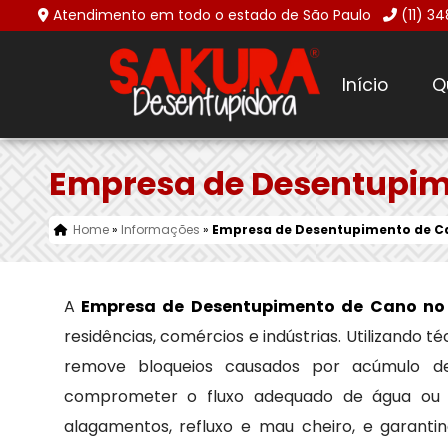
Atendimento em todo o estado de São Paulo
(11) 3
Início
Q
Empresa de Desentupime
Home
»
Informações
»
Empresa de Desentupimento de Ca
A
Empresa de Desentupimento de Cano no 
residências, comércios e indústrias. Utilizando
remove bloqueios causados por acúmulo de 
comprometer o fluxo adequado de água ou e
alagamentos, refluxo e mau cheiro, e garant