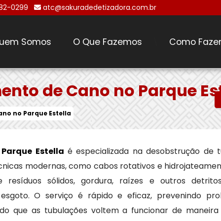
482-0299
atc@sakuradedetizadora.com.br
uem Somos
O Que Fazemos
Como Faze
\
nto de Cano no Parque Est
no no Parque Estella
Parque Estella
é especializada na desobstrução de 
 técnicas modernas, como cabos rotativos e hidrojateame
resíduos sólidos, gordura, raízes e outros detri
sgoto. O serviço é rápido e eficaz, prevenindo p
indo que as tubulações voltem a funcionar de maneira