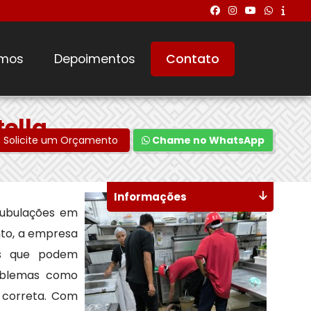
mos
Depoimentos
Contato
ella
Solicite um Orçamento
Chame no WhatsApp
Informações
tubulações em
nto, a empresa
tos que podem
roblemas como
 correta. Com