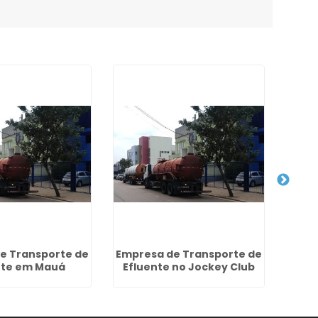
e Transporte de
Empresa de Transporte de
nte em Mauá
Efluente no Jockey Club
Dese