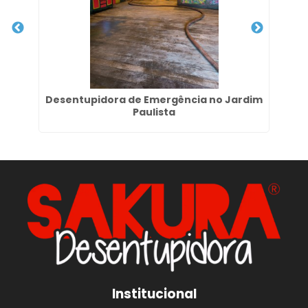
m
Desentupidora de Emergência no Jardim
Em
Paulista
Institucional