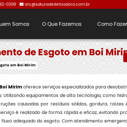
482-0299
atc@sakuradedetizadora.com.br
uem Somos
O Que Fazemos
Como Faze
\
nto de Esgoto em Boi Mir
goto em Boi Mirim
Boi Mirim
oferece serviços especializados para desobst
s. Utilizando equipamentos de alta tecnologia, como hid
ões causadas por resíduos sólidos, gordura, raízes e
viço é realizado de forma rápida e eficaz, evitando 
o fluxo adequado do esgoto. Com atendimento emergencia