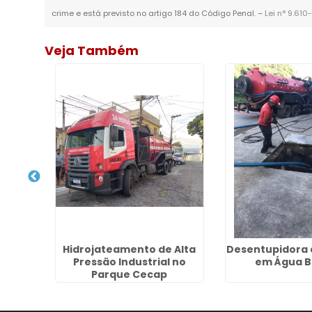
crime e está previsto no artigo 184 do Código Penal. –
Lei n° 9.610
Veja Também
ir Pia
Hidrojateamento de Alta
Desentupidora 
im
Pressão Industrial no
em Água B
Parque Cecap