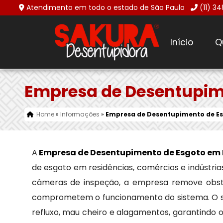
Atendimento em todo o estado de São Paulo
(11) 3
Início
Q
Empresa de Desentupime
Home
»
Informações
»
Empresa de Desentupimento de Es
A
Empresa de Desentupimento de Esgoto em 
de esgoto em residências, comércios e indústria
câmeras de inspeção, a empresa remove obstruç
comprometem o funcionamento do sistema. O ser
refluxo, mau cheiro e alagamentos, garantindo 