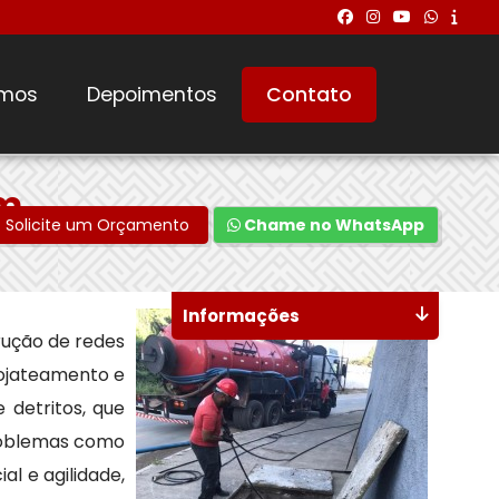
mos
Depoimentos
Contato
im
Solicite um Orçamento
Chame no WhatsApp
Informações
rução de redes
rojateamento e
 detritos, que
problemas como
l e agilidade,